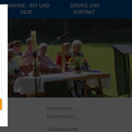
DIAKONIE - RAT UND
SERVICE UND
HILFE
KONTAKT
e
Impressum
Datenschutz
Volltextsuche