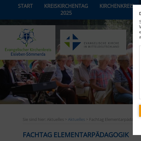
START
KREISKIRCHENTAG
KIRCHENKREIS
2025
Sie sind hier: Aktuelles >
Aktuelles
> Fachtag Elementarpädagog
FACHTAG ELEMENTARPÄDAGOGIK