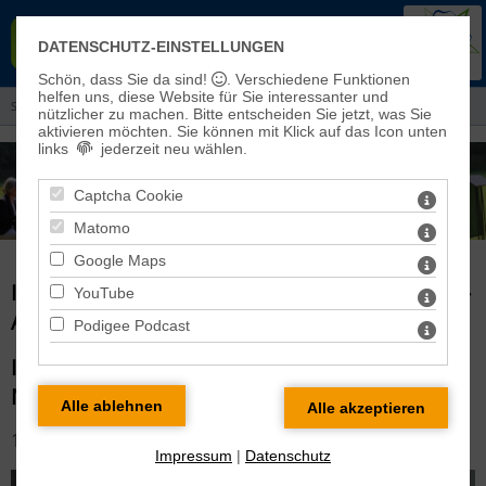
EVANGELISCHER KIRCHENKREIS
DATENSCHUTZ-EINSTELLUNGEN
EISLEBEN-SÖMMERDA
Schön, dass Sie da sind!
. Verschiedene Funktionen
helfen uns, diese Website für Sie interessanter und
Sie sind hier:
Aktuelles
> Informationen aus dem Kreiskirchenrat
nützlicher zu machen.
Bitte entscheiden Sie jetzt, was Sie
aktivieren möchten. Sie können mit Klick auf das Icon unten
links
jederzeit neu wählen.
Captcha Cookie
Matomo
Google Maps
INFORMATIONEN AUS DEM KREISKIRCHENRAT -
YouTube
ARCHIV
Podigee Podcast
INFORMATIONEN AUS DEM KREISKIRCHENRAT
NOVEMBER 2017
17.11.2017
Impressum
|
Datenschutz