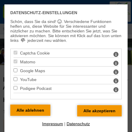
EVANGELISCHER KIRCHENKREIS
DATENSCHUTZ-EINSTELLUNGEN
EISLEBEN-SÖMMERDA
Schön, dass Sie da sind!
. Verschiedene Funktionen
helfen uns, diese Website für Sie interessanter und
Sie sind hier:
Aktuelles
> Informationen aus dem Kreiskirchenrat
nützlicher zu machen.
Bitte entscheiden Sie jetzt, was Sie
aktivieren möchten. Sie können mit Klick auf das Icon unten
links
jederzeit neu wählen.
Captcha Cookie
Matomo
Google Maps
INFORMATIONEN AUS DEM KREISKIRCHENRAT -
YouTube
ARCHIV
Podigee Podcast
KIRCHLICHES LEBEN & CORONA (19.MÄRZ)
13.03.2020
Impressum
|
Datenschutz