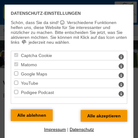
EVANGELISCHER KIRCHENKREIS
DATENSCHUTZ-EINSTELLUNGEN
EISLEBEN-SÖMMERDA
Schön, dass Sie da sind!
. Verschiedene Funktionen
helfen uns, diese Website für Sie interessanter und
Sie sind hier:
Aktuelles
> Veranstaltungen und Gottesdienste
nützlicher zu machen.
Bitte entscheiden Sie jetzt, was Sie
aktivieren möchten. Sie können mit Klick auf das Icon unten
links
jederzeit neu wählen.
Captcha Cookie
Matomo
Google Maps
VERANSTALTUNG DETAILS
YouTube
Podigee Podcast
Es gibt keine Veranstaltung mit dieser ID!
Impressum
|
Datenschutz