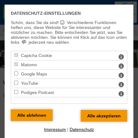
EVANGELISCHER KIRCHENKREIS
DATENSCHUTZ-EINSTELLUNGEN
EISLEBEN-SÖMMERDA
Schön, dass Sie da sind!
. Verschiedene Funktionen
helfen uns, diese Website für Sie interessanter und
Sie sind hier:
Aktuelles
> Veranstaltungen und Gottesdienste
nützlicher zu machen.
Bitte entscheiden Sie jetzt, was Sie
aktivieren möchten. Sie können mit Klick auf das Icon unten
links
jederzeit neu wählen.
Captcha Cookie
Matomo
Google Maps
VERANSTALTUNG DETAILS
YouTube
Podigee Podcast
Es gibt keine Veranstaltung mit dieser ID!
Impressum
|
Datenschutz