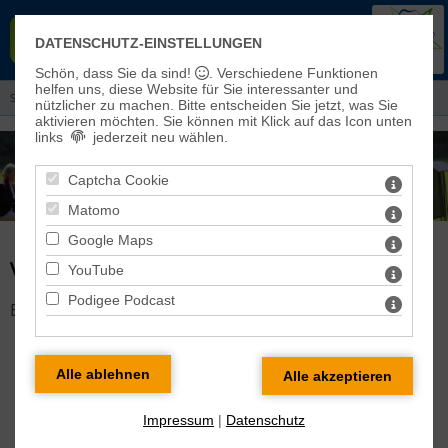
EVANGELISCHER KIRCHENKREIS
DATENSCHUTZ-EINSTELLUNGEN
EISLEBEN-SÖMMERDA
Schön, dass Sie da sind!
. Verschiedene Funktionen
helfen uns, diese Website für Sie interessanter und
Sie sind hier:
Aktuelles
> Veranstaltungen und Gottesdienste
nützlicher zu machen.
Bitte entscheiden Sie jetzt, was Sie
aktivieren möchten. Sie können mit Klick auf das Icon unten
links
jederzeit neu wählen.
Captcha Cookie
Matomo
Google Maps
VERANSTALTUNG DETAILS
YouTube
Podigee Podcast
Es gibt keine Veranstaltung mit dieser ID!
Impressum
|
Datenschutz