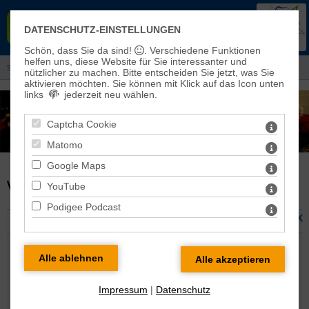
EVANGELISCHER KIRCHENKREIS
DATENSCHUTZ-EINSTELLUNGEN
EISLEBEN-SÖMMERDA
Schön, dass Sie da sind!
. Verschiedene Funktionen
helfen uns, diese Website für Sie interessanter und
Sie sind hier:
Aktuelles
> Konzerte
nützlicher zu machen.
Bitte entscheiden Sie jetzt, was Sie
aktivieren möchten. Sie können mit Klick auf das Icon unten
links
jederzeit neu wählen.
Captcha Cookie
Matomo
Google Maps
VERANSTALTUNG DETAILS
YouTube
Podigee Podcast
zurück
Camille Saint-Saens: Weihnachtsoratorium
mit der Kantorei Sömmerda & Kantorei Artern
Impressum
|
Datenschutz
Samstag 12.12.2026 17:00 Uhr