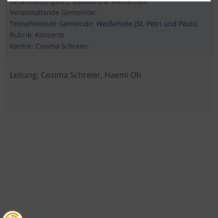
Veranstaltungsort: Stadtkirche Weißensee
Veranstaltende Gemeinde:
Teilnehmende Gemeinde:
Weißensee (St. Petri und Pauli)
,
Rubrik: Konzerte
Kantor: Cosima Schreier
Leitung: Cosima Schreier, Haemi Oh