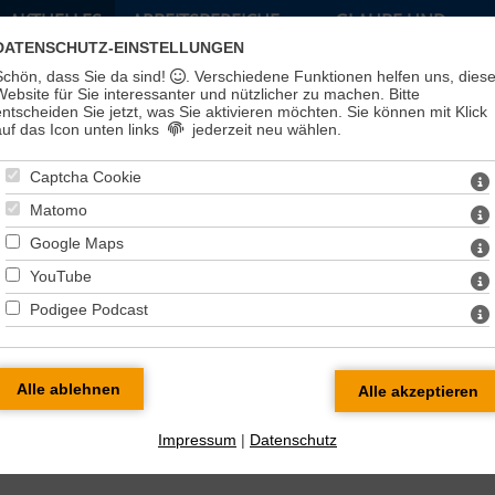
AKTUELLES
ARBEITSBEREICHE
GLAUBE UND
LEBEN
DATENSCHUTZ-EINSTELLUNGEN
Schön, dass Sie da sind!
. Verschiedene Funktionen helfen uns, dies
Website für Sie interessanter und nützlicher zu machen.
Bitte
entscheiden Sie jetzt, was Sie aktivieren möchten. Sie können mit Klick
auf das Icon unten links
jederzeit neu wählen.
Captcha Cookie
Matomo
Google Maps
YouTube
Podigee Podcast
t
> Kreiskirchenrat im Juni
Impressum
|
Datenschutz