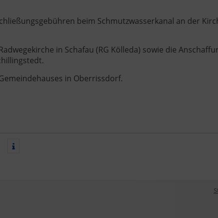
rschließungsgebühren beim Schmutzwasserkanal an der Kirc
 Radwegekirche in Schafau (RG Kölleda) sowie die Anschaffu
hillingstedt.
s Gemeindehauses in Oberrissdorf.
S