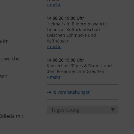
» mehr
14.08.26 19:00 Uhr
'Heimat' - in Bildern bewahrte
Liebe zur Kulturlandschaft
zwischen Schmücke und
e im
Kyffhäuser
» mehr
n, welche
14.08.26 19:00 Uhr
Konzert mit 'Pipes & Drums' und
dem Posaunenchor Greußen
usen
» mehr
»Alle Veranstaltungen
Tageslosung
Kölleda mit