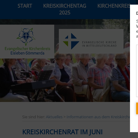
START
KREISKIRCHENTAG
KIRCHENKREIS
2025
Sie sind hier:
Aktuelles
>
Informationen aus dem Kreiskirchenra
KREISKIRCHENRAT IM JUNI