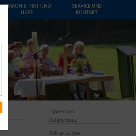
DIAKONIE - RAT UND
SERVICE UND
HILFE
KONTAKT
e
Impressum
Datenschutz
Volltextsuche