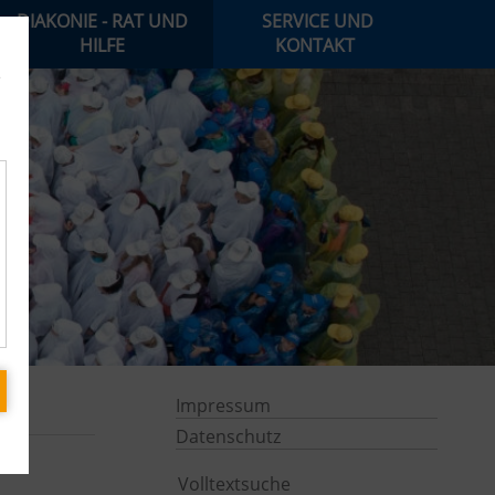
DIAKONIE - RAT UND
SERVICE UND
HILFE
KONTAKT
e
Impressum
Datenschutz
Volltextsuche