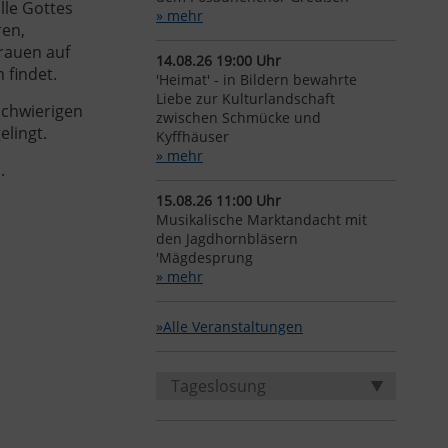
lle Gottes
» mehr
ren,
trauen auf
14.08.26 19:00 Uhr
 findet.
'Heimat' - in Bildern bewahrte
Liebe zur Kulturlandschaft
 schwierigen
zwischen Schmücke und
lingt.
Kyffhäuser
» mehr
.
15.08.26 11:00 Uhr
Musikalische Marktandacht mit
den Jagdhornbläsern
'Mägdesprung
» mehr
»Alle Veranstaltungen
Tageslosung