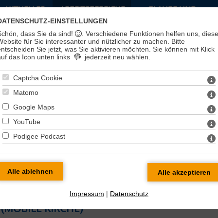
AKTUELLES
ARBEITSBEREICHE
GLAUBE UND
LEBEN
DATENSCHUTZ-EINSTELLUNGEN
Schön, dass Sie da sind!
. Verschiedene Funktionen helfen uns, dies
Website für Sie interessanter und nützlicher zu machen.
Bitte
entscheiden Sie jetzt, was Sie aktivieren möchten. Sie können mit Klick
auf das Icon unten links
jederzeit neu wählen.
Captcha Cookie
Matomo
Google Maps
YouTube
Podigee Podcast
e
Impressum
|
Datenschutz
(MOBILE KIRCHE)