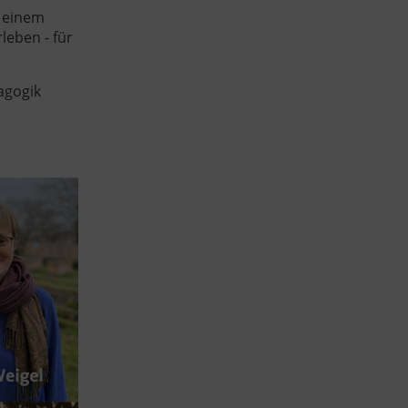
n einem
leben - für
agogik