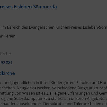
nkreises Eisleben-Sömmerda
te im Bereich des Evangelischen Kirchenkreises Eisleben-S
en Ferien.
kirche.
 92 881
dkirche
rn und Jugendlichen in ihren Kindergärten, Schulen und Hor
bearbeiten, Neugier zu wecken, verschiedene Dinge auszupro
ittlung von Wissen ist es Ziel, eigene Erfahrungen und Ge
e eigene Selbstkompetenz zu stärken. In unseren Angeboten
teinanders auseinander. Demokratie und Toleranz bilden d