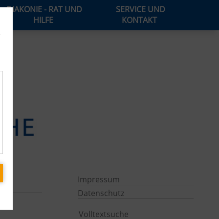
DIAKONIE - RAT UND
SERVICE UND
HILFE
KONTAKT
e
Impressum
Datenschutz
Volltextsuche