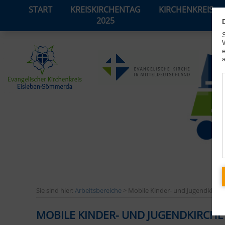
START
KREISKIRCHENTAG
KIRCHENKREIS
2025
Sie sind hier:
Arbeitsbereiche
> Mobile Kinder- und Jugendkirch
MOBILE KINDER- UND JUGENDKIRCHE 