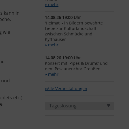
» mehr
s kann in
14.08.26 19:00 Uhr
oche.
'Heimat' - in Bildern bewahrte
Liebe zur Kulturlandschaft
g wie
zwischen Schmücke und
Kyffhäuser
» mehr
14.08.26 19:00 Uhr
ine
Konzert mit 'Pipes & Drums' und
dem Posaunenchor Greußen
» mehr
n und
»Alle Veranstaltungen
blets etc.)
ie
Tageslosung