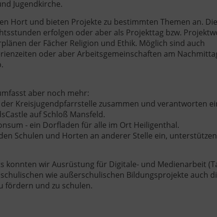
und Jugendkirche.
den Hort und bieten Projekte zu bestimmten Themen an. Die
htsstunden erfolgen oder aber als Projekttag bzw. Projektw
rplänen der Fächer Religion und Ethik. Möglich sind auch
erienzeiten oder aber Arbeitsgemeinschaften am Nachmitta
.
 umfasst aber noch mehr:
t der Kreisjugendpfarrstelle zusammen und verantworten e
dsCastle auf Schloß Mansfeld.
sum - ein Dorfladen für alle im Ort Heiligenthal.
 den Schulen und Horten an anderer Stelle ein, unterstütze
konnten wir Ausrüstung für Digitale- und Medienarbeit (Ta
n schulischen wie außerschulischen Bildungsprojekte auch d
 fördern und zu schulen.