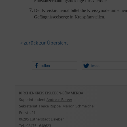
Substanzerhaltungsrücklage für Alterode.
Der Kreiskirchenrat bittet die Kreissynode um eine
Gefängnisseelsorge in Kreispfarrstellen.
« zurück zur Übersicht
teilen
tweet
KIRCHENKREIS EISLEBEN-SÖMMERDA
Superintendent
Andreas Berger
Sekretariat:
Heike Ruppe
,
Marion Schmeichel
Freistr. 21
06295 Lutherstadt Eisleben
Tel.: 03475 - 648623