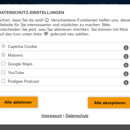
AKTUELLES
ARBEITSBEREICHE
GLAUBE UND
LEBEN
DATENSCHUTZ-EINSTELLUNGEN
Schön, dass Sie da sind!
. Verschiedene Funktionen helfen uns, dies
Website für Sie interessanter und nützlicher zu machen.
Bitte
entscheiden Sie jetzt, was Sie aktivieren möchten. Sie können mit Klick
auf das Icon unten links
jederzeit neu wählen.
Captcha Cookie
Matomo
Google Maps
YouTube
Podigee Podcast
t
> Kreiskirchenrat im März 2025
Impressum
|
Datenschutz