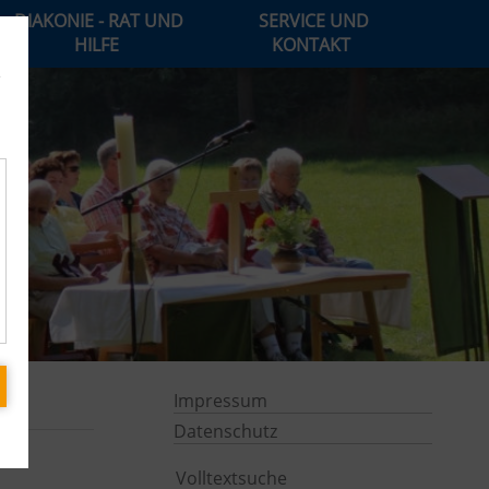
DIAKONIE - RAT UND
SERVICE UND
HILFE
KONTAKT
e
Impressum
Datenschutz
Volltextsuche