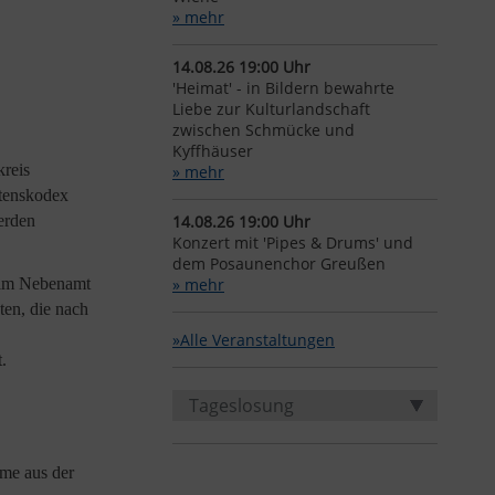
» mehr
14.08.26 19:00 Uhr
'Heimat' - in Bildern bewahrte
Liebe zur Kulturlandschaft
zwischen Schmücke und
Kyffhäuser
kreis
» mehr
ltenskodex
erden
14.08.26 19:00 Uhr
Konzert mit 'Pipes & Drums' und
dem Posaunenchor Greußen
n im Nebenamt
» mehr
ten, die nach
»Alle Veranstaltungen
.
Tageslosung
me aus der