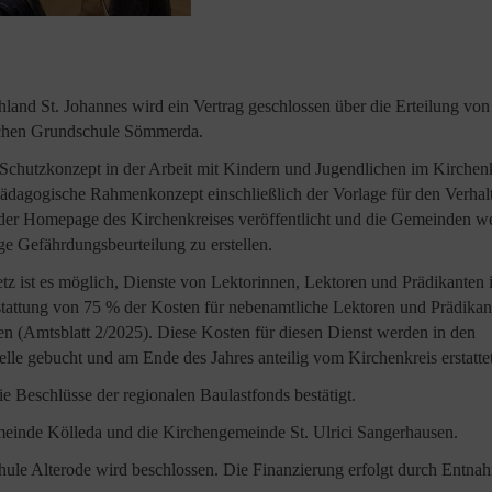
hland St. Johannes wird ein Vertrag geschlossen über die Erteilung von
ischen Grundschule Sömmerda.
 Schutzkonzept in der Arbeit mit Kindern und Jugendlichen im Kirchen
pädagogische Rahmenkonzept einschließlich der Vorlage für den Verha
 der Homepage des Kirchenkreises veröffentlicht und die Gemeinden w
ige Gefährdungsbeurteilung zu erstellen.
tz ist es möglich, Dienste von Lektorinnen, Lektoren und Prädikante
rstattung von 75 % der Kosten für nebenamtliche Lektoren und Prädikan
den (Amtsblatt 2/2025). Diese Kosten für diesen Dienst werden in den
lle gebucht und am Ende des Jahres anteilig vom Kirchenkreis erstattet
e Beschlüsse der regionalen Baulastfonds bestätigt.
emeinde Kölleda und die Kirchengemeinde St. Ulrici Sangerhausen.
le Alterode wird beschlossen. Die Finanzierung erfolgt durch Entnah