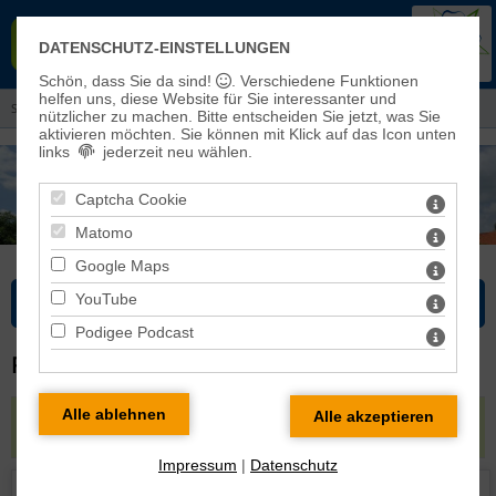
EVANGELISCHER KIRCHENKREIS
DATENSCHUTZ-EINSTELLUNGEN
EISLEBEN-SÖMMERDA
Schön, dass Sie da sind!
. Verschiedene Funktionen
helfen uns, diese Website für Sie interessanter und
Sie sind hier:
Kirchenkreis
>
Mitarbeitende
> alphabetisch
nützlicher zu machen.
Bitte entscheiden Sie jetzt, was Sie
aktivieren möchten. Sie können mit Klick auf das Icon unten
links
jederzeit neu wählen.
Captcha Cookie
Matomo
Google Maps
YouTube
Bitte wählen Sie...
Podigee Podcast
PROFIL VON MARIT KRAFCICK
Gemeindepädagogin
in
Superintendentur und
Kirchenkreis
|
Impressum
|
Datenschutz