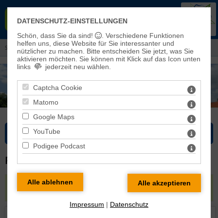
EVANGELISCHER KIRCHENKREIS
DATENSCHUTZ-EINSTELLUNGEN
EISLEBEN-SÖMMERDA
Schön, dass Sie da sind!
. Verschiedene Funktionen
helfen uns, diese Website für Sie interessanter und
Sie sind hier:
Kirchenkreis
>
Mitarbeitende
> alphabetisch
nützlicher zu machen.
Bitte entscheiden Sie jetzt, was Sie
aktivieren möchten. Sie können mit Klick auf das Icon unten
links
jederzeit neu wählen.
Captcha Cookie
Matomo
Google Maps
YouTube
Bitte wählen Sie...
Podigee Podcast
PROFIL VON KMD THOMAS ENNENBACH
Kantor
in
Pfarrbereich Eisleben
|
Kantor
in
Pfarrbereich Seegebiet Mansfelder Land
|
Impressum
|
Datenschutz