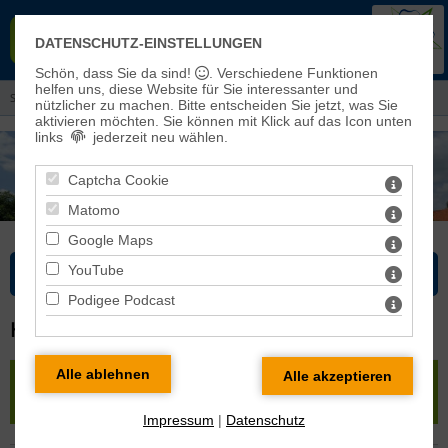
EVANGELISCHER KIRCHENKREIS
DATENSCHUTZ-EINSTELLUNGEN
EISLEBEN-SÖMMERDA
Schön, dass Sie da sind!
. Verschiedene Funktionen
helfen uns, diese Website für Sie interessanter und
Sie sind hier: Kirchenkreis > Pfarrbereiche und Kirchengemeinden
nützlicher zu machen.
Bitte entscheiden Sie jetzt, was Sie
aktivieren möchten. Sie können mit Klick auf das Icon unten
links
jederzeit neu wählen.
Captcha Cookie
Matomo
Google Maps
YouTube
Bitte wählen Sie...
Podigee Podcast
HEILIGENTHAL
« zurück
|
Karte
|
Pfarrbereich Gerbstedt
»
Heiligenthal
Impressum
|
Datenschutz