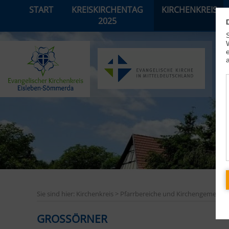
START
KREISKIRCHENTAG
KIRCHENKREIS
2025
Sie sind hier: Kirchenkreis > Pfarrbereiche und Kirchengemeind
GROSSÖRNER