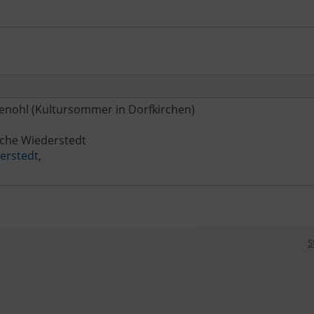
kenohl (Kultursommer in Dorfkirchen)
rche Wiederstedt
erstedt
,
S