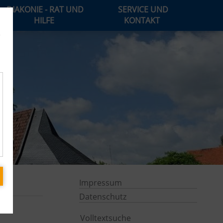
DIAKONIE - RAT UND
SERVICE UND
HILFE
KONTAKT
e
Impressum
Datenschutz
Volltextsuche