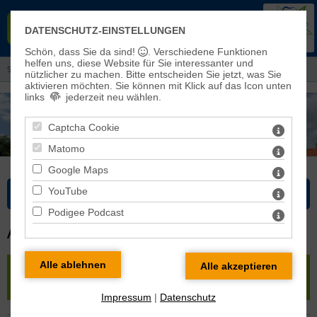
EVANGELISCHER KIRCHENKREIS
DATENSCHUTZ-EINSTELLUNGEN
EISLEBEN-SÖMMERDA
Schön, dass Sie da sind!
. Verschiedene Funktionen
helfen uns, diese Website für Sie interessanter und
Sie sind hier: Kirchenkreis > Pfarrbereiche und Kirchengemeinden
nützlicher zu machen.
Bitte entscheiden Sie jetzt, was Sie
aktivieren möchten. Sie können mit Klick auf das Icon unten
links
jederzeit neu wählen.
Captcha Cookie
Matomo
Google Maps
YouTube
Bitte wählen Sie...
Podigee Podcast
ALLERSTEDT
« zurück
|
Karte
|
Pfarrbereich Roßleben-Wiehe
»
Allerstedt
Impressum
|
Datenschutz