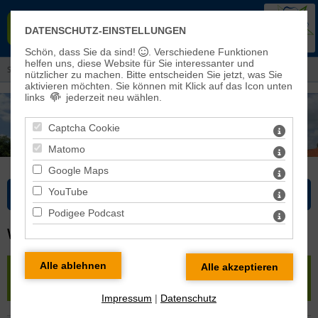
EVANGELISCHER KIRCHENKREIS
DATENSCHUTZ-EINSTELLUNGEN
EISLEBEN-SÖMMERDA
Schön, dass Sie da sind!
. Verschiedene Funktionen
helfen uns, diese Website für Sie interessanter und
Sie sind hier: Kirchenkreis > Pfarrbereiche und Kirchengemeinden
nützlicher zu machen.
Bitte entscheiden Sie jetzt, was Sie
aktivieren möchten. Sie können mit Klick auf das Icon unten
links
jederzeit neu wählen.
Captcha Cookie
Matomo
Google Maps
YouTube
Bitte wählen Sie...
Podigee Podcast
WUNDERSLEBEN
« zurück
|
Karte
|
Pfarrbereich Sömmerda
»
Wundersleben
Impressum
|
Datenschutz