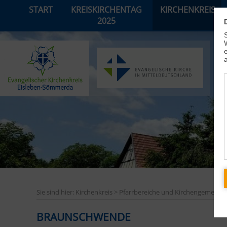
START
KREISKIRCHENTAG
KIRCHENKREIS
2025
Sie sind hier: Kirchenkreis > Pfarrbereiche und Kirchengemeind
BRAUNSCHWENDE