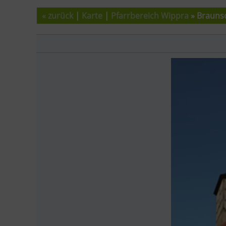
« zurück
|
Karte
|
Pfarrbereich Wippra
» Brauns