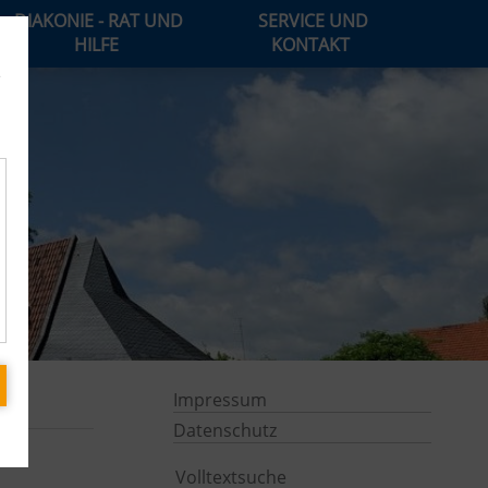
DIAKONIE - RAT UND
SERVICE UND
HILFE
KONTAKT
e
Impressum
Datenschutz
Volltextsuche