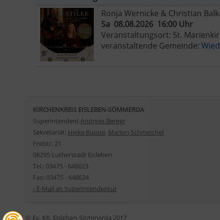
Ronja Wernicke & Christian Bal
Sa 08.08.2026 16:00 Uhr
Veranstaltungsort: St. Marienki
veranstaltende Gemeinde:
Wied
KIRCHENKREIS EISLEBEN-SÖMMERDA
Superintendent
Andreas Berger
Sekretariat:
Heike Ruppe
,
Marion Schmeichel
Freistr. 21
06295 Lutherstadt Eisleben
Tel.: 03475 - 648623
Fax: 03475 - 648624
› E-Mail an Superintendentur
© Ev. KK. Eisleben-Sömmerda 2017