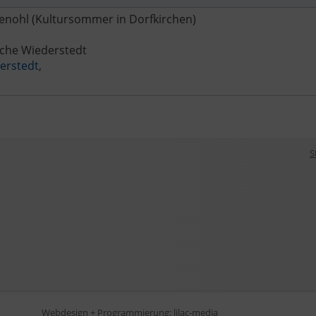
kenohl (Kultursommer in Dorfkirchen)
rche Wiederstedt
erstedt
,
S
Webdesign + Programmierung: lilac-media
|