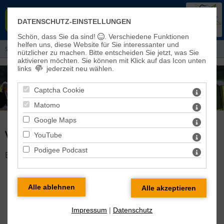
EVANGELISCHER KIRCHENKREIS
DATENSCHUTZ-EINSTELLUNGEN
EISLEBEN-SÖMMERDA
Schön, dass Sie da sind!
. Verschiedene Funktionen
helfen uns, diese Website für Sie interessanter und
Sie sind hier:
Aktuelles
> Veranstaltungen und Gottesdienste
nützlicher zu machen.
Bitte entscheiden Sie jetzt, was Sie
aktivieren möchten. Sie können mit Klick auf das Icon unten
links
jederzeit neu wählen.
Captcha Cookie
Matomo
Google Maps
VERANSTALTUNG DETAILS
YouTube
Podigee Podcast
Es gibt keine Veranstaltung mit dieser ID!
Impressum
|
Datenschutz