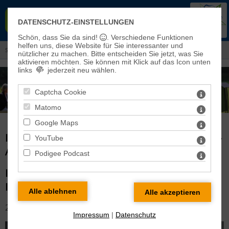
EVANGELISCHER KIRCHENKREIS
DATENSCHUTZ-EINSTELLUNGEN
EISLEBEN-SÖMMERDA
Schön, dass Sie da sind!
. Verschiedene Funktionen
helfen uns, diese Website für Sie interessanter und
Sie sind hier:
Aktuelles
> Informationen aus dem Kreiskirchenrat
nützlicher zu machen.
Bitte entscheiden Sie jetzt, was Sie
aktivieren möchten. Sie können mit Klick auf das Icon unten
links
jederzeit neu wählen.
Captcha Cookie
Matomo
Google Maps
INFORMATIONEN AUS DEM KREISKIRCHENRAT -
YouTube
ARCHIV
Podigee Podcast
INFORMATIONEN AUS DEM KREISKIRCHENRAT
IM MÄRZ 2018
22.03.2018
Impressum
|
Datenschutz