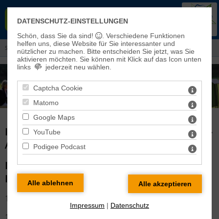
EVANGELISCHER KIRCHENKREIS
DATENSCHUTZ-EINSTELLUNGEN
EISLEBEN-SÖMMERDA
Schön, dass Sie da sind!
. Verschiedene Funktionen
helfen uns, diese Website für Sie interessanter und
Sie sind hier:
Aktuelles
> Informationen aus dem Kreiskirchenrat
nützlicher zu machen.
Bitte entscheiden Sie jetzt, was Sie
aktivieren möchten. Sie können mit Klick auf das Icon unten
links
jederzeit neu wählen.
Captcha Cookie
Matomo
Google Maps
INFORMATIONEN AUS DEM KREISKIRCHENRAT -
YouTube
ARCHIV
Podigee Podcast
INFORMATIONEN AUS DEM KREISKIRCHENRAT
IM MAI 2016
19.05.2016
Impressum
|
Datenschutz
1.Der Kreiskirchenrat wählt Pfarrerin von Henning auf