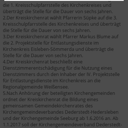
die 1. Kreisschulpfarrstelle des Kirchenkreises und
überträgt die Stelle für die Dauer von sechs Jahren.
2.Der Kreiskirchenrat wählt Pfarrerin Süpke auf die 3.
Kreisschulpfarrstelle des Kirchenkreises und überträgt
die Stelle für die Dauer von sechs Jahren.
3.Der Kreiskirchenrat wählt Pfarrer Markus Blume auf
die 2. Projektstelle für Entlastungsdienste im
Kirchenkreis Eisleben-Sömmerda und überträgt die
Stelle für die Dauer von sechs Jahren.
4.Der Kreiskirchenrat beschließt eine
Dienstzimmerentschädigung für die Nutzung eines
Dienstzimmers durch den Inhaber der IV. Projektstelle
für Entlastungsdienste im Kirchenkreis an die
Regionalgemeinde Weißensee.
5.Nach Anhörung der beteiligten Kirchengemeinden
ordnet der Kreiskirchenrat die Bildung eines
gemeinsamen Gemeindekirchenrates des
Kirchengemeindeverbandes Dederstedt-Hedersleben
und der Kirchengemeinde Seeburg ab 1.6.2016 an. Ab
1.1.2017 soll der Kirchengemeindeverband Dederstedt-