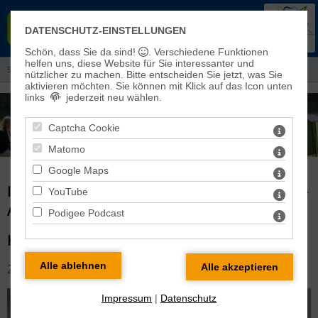
EVANGELISCHER KIRCHENKREIS
DATENSCHUTZ-EINSTELLUNGEN
EISLEBEN-SÖMMERDA
Schön, dass Sie da sind!
. Verschiedene Funktionen
helfen uns, diese Website für Sie interessanter und
Sie sind hier:
Aktuelles
> Informationen aus dem Kreiskirchenrat
nützlicher zu machen.
Bitte entscheiden Sie jetzt, was Sie
aktivieren möchten. Sie können mit Klick auf das Icon unten
links
jederzeit neu wählen.
Captcha Cookie
Matomo
Google Maps
INFORMATIONEN AUS DEM KREISKIRCHENRAT -
YouTube
ARCHIV
Podigee Podcast
KREISKIRCHENRAT IM APRIL
24.04.2023
Impressum
|
Datenschutz