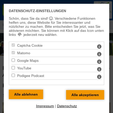
EVANGELISCHER KIRCHENKREIS
DATENSCHUTZ-EINSTELLUNGEN
EISLEBEN-SÖMMERDA
Schön, dass Sie da sind!
. Verschiedene Funktionen
helfen uns, diese Website für Sie interessanter und
Sie sind hier:
Aktuelles
> Informationen aus dem Kreiskirchenrat
nützlicher zu machen.
Bitte entscheiden Sie jetzt, was Sie
aktivieren möchten. Sie können mit Klick auf das Icon unten
links
jederzeit neu wählen.
Captcha Cookie
Matomo
Google Maps
INFORMATIONEN AUS DEM KREISKIRCHENRAT -
YouTube
ARCHIV
Podigee Podcast
KREISKIRCHENRAT IM DEZEMBER
12.12.2024
Impressum
|
Datenschutz