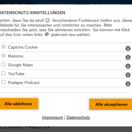
AKTUELLES
ARBEITSBEREICHE
GLAUBE UND
LEBEN
DATENSCHUTZ-EINSTELLUNGEN
Schön, dass Sie da sind!
. Verschiedene Funktionen helfen uns, dies
Website für Sie interessanter und nützlicher zu machen.
Bitte
entscheiden Sie jetzt, was Sie aktivieren möchten. Sie können mit Klick
auf das Icon unten links
jederzeit neu wählen.
Captcha Cookie
Matomo
Google Maps
YouTube
Podigee Podcast
t
Impressum
|
Datenschutz
HENRAT - ARCHIV