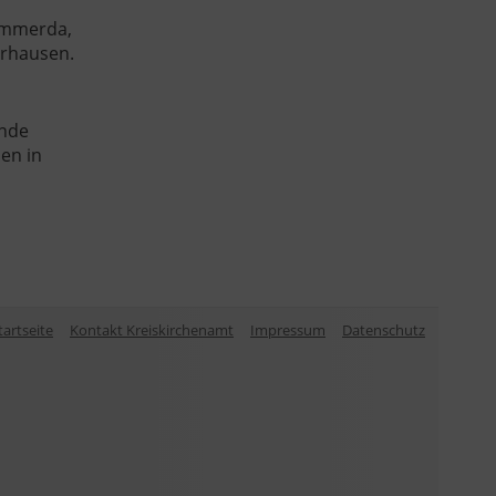
Sömmerda,
erhausen.
inde
en in
tartseite
Kontakt Kreiskirchenamt
Impressum
Datenschutz