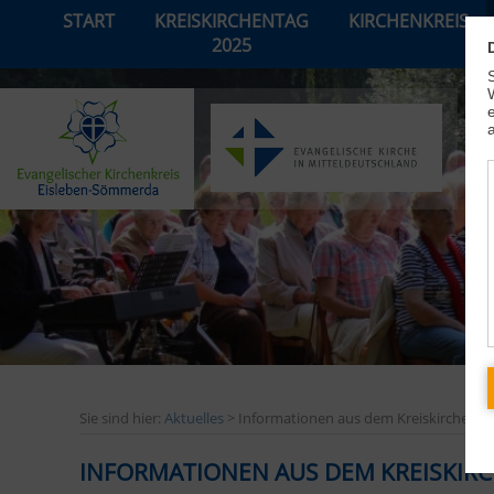
START
KREISKIRCHENTAG
KIRCHENKREIS
2025
Sie sind hier:
Aktuelles
> Informationen aus dem Kreiskirchenra
INFORMATIONEN AUS DEM KREISKIRC