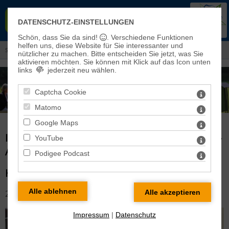
EVANGELISCHER KIRCHENKREIS
DATENSCHUTZ-EINSTELLUNGEN
EISLEBEN-SÖMMERDA
Schön, dass Sie da sind!
. Verschiedene Funktionen
helfen uns, diese Website für Sie interessanter und
Sie sind hier:
Aktuelles
> Informationen aus dem Kreiskirchenrat
nützlicher zu machen.
Bitte entscheiden Sie jetzt, was Sie
aktivieren möchten. Sie können mit Klick auf das Icon unten
links
jederzeit neu wählen.
Captcha Cookie
Matomo
Google Maps
INFORMATIONEN AUS DEM KREISKIRCHENRAT -
YouTube
ARCHIV
Podigee Podcast
KREISKIRCHENRAT IM JUNI 2024
20.06.2024
Impressum
|
Datenschutz