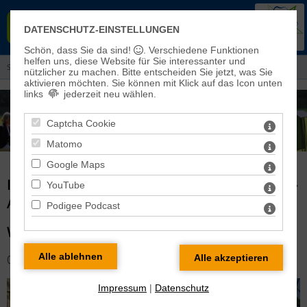
EVANGELISCHER KIRCHENKREIS
DATENSCHUTZ-EINSTELLUNGEN
EISLEBEN-SÖMMERDA
Schön, dass Sie da sind!
. Verschiedene Funktionen
helfen uns, diese Website für Sie interessanter und
Sie sind hier:
Aktuelles
> Informationen aus dem Kreiskirchenrat
nützlicher zu machen.
Bitte entscheiden Sie jetzt, was Sie
aktivieren möchten. Sie können mit Klick auf das Icon unten
links
jederzeit neu wählen.
Captcha Cookie
Matomo
Google Maps
INFORMATIONEN AUS DEM KREISKIRCHENRAT -
YouTube
ARCHIV
Podigee Podcast
WORT ZUR WOCHE: PALMSONNTAG
03.04.2020
Impressum
|
Datenschutz