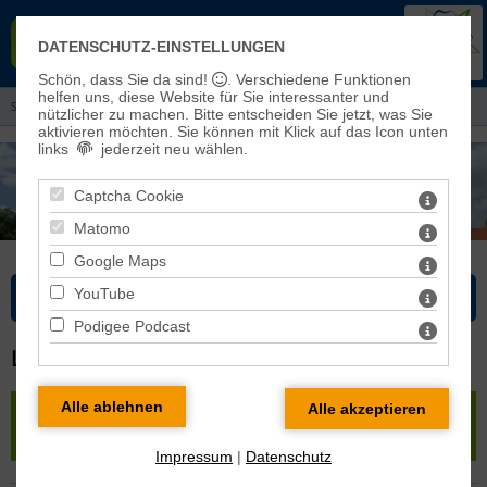
EVANGELISCHER KIRCHENKREIS
DATENSCHUTZ-EINSTELLUNGEN
EISLEBEN-SÖMMERDA
Schön, dass Sie da sind!
. Verschiedene Funktionen
helfen uns, diese Website für Sie interessanter und
Sie sind hier: Kirchenkreis > Pfarrbereiche und Kirchengemeinden
nützlicher zu machen.
Bitte entscheiden Sie jetzt, was Sie
aktivieren möchten. Sie können mit Klick auf das Icon unten
links
jederzeit neu wählen.
Captcha Cookie
Matomo
Google Maps
YouTube
Bitte wählen Sie...
Podigee Podcast
LÜTTCHENDORF
« zurück
|
Karte
|
Pfarrbereich Seegebiet Mansfelder
Land
» Lüttchendorf
Impressum
|
Datenschutz