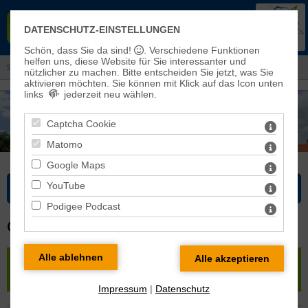
EVANGELISCHER KIRCHENKREIS
DATENSCHUTZ-EINSTELLUNGEN
EISLEBEN-SÖMMERDA
Schön, dass Sie da sind!
. Verschiedene Funktionen
helfen uns, diese Website für Sie interessanter und
Sie sind hier: Kirchenkreis > Pfarrbereiche und Kirchengemeinden
nützlicher zu machen.
Bitte entscheiden Sie jetzt, was Sie
aktivieren möchten. Sie können mit Klick auf das Icon unten
links
jederzeit neu wählen.
Captcha Cookie
Matomo
Google Maps
YouTube
Bitte wählen Sie...
Podigee Podcast
OBERRISSDORF
« zurück
|
Karte
|
Pfarrbereich Seegebiet Mansfelder
Land
» Oberrißdorf
Impressum
|
Datenschutz