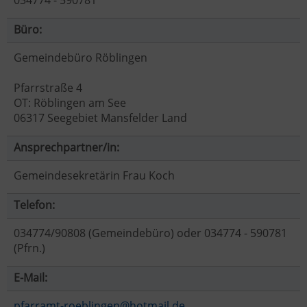
034774 - 590781
Büro:
Gemeindebüro Röblingen
Pfarrstraße 4
OT: Röblingen am See
06317 Seegebiet Mansfelder Land
Ansprechpartner/in:
Gemeindesekretärin Frau Koch
Telefon:
034774/90808 (Gemeindebüro) oder 034774 - 590781
(Pfrn.)
E-Mail:
pfarramt-roeblingen@hotmail.de