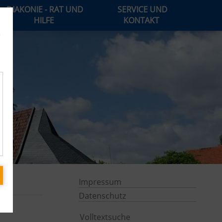
DIAKONIE - RAT UND
SERVICE UND
HILFE
KONTAKT
e
Impressum
Datenschutz
Volltextsuche