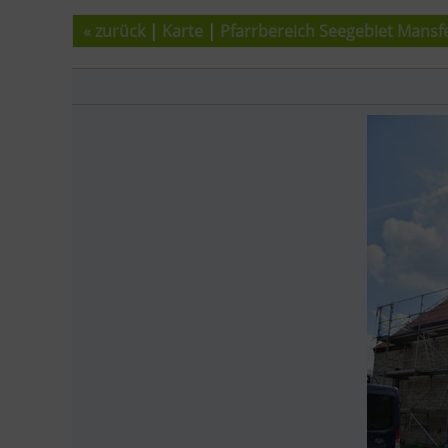
« zurück
|
Karte
|
Pfarrbereich Seegebiet Mansf