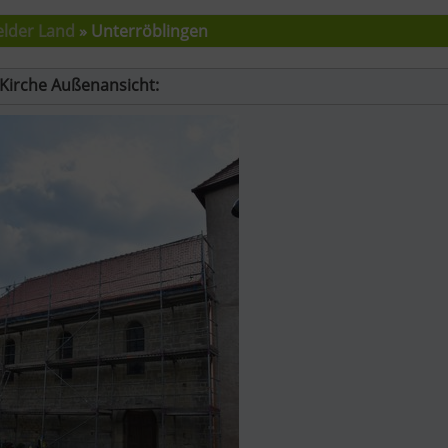
elder Land
» Unterröblingen
Kirche Außenansicht: