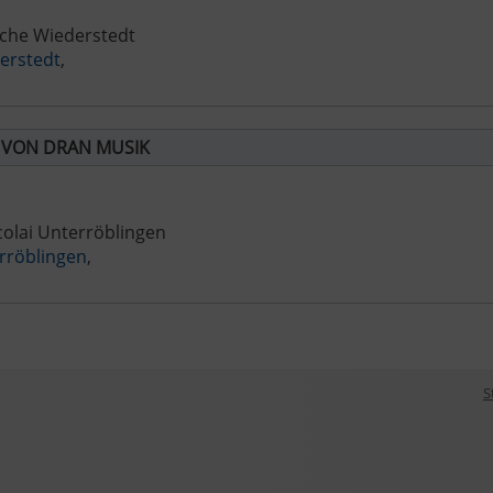
rche Wiederstedt
erstedt
,
 VON DRAN MUSIK
colai Unterröblingen
rröblingen
,
S