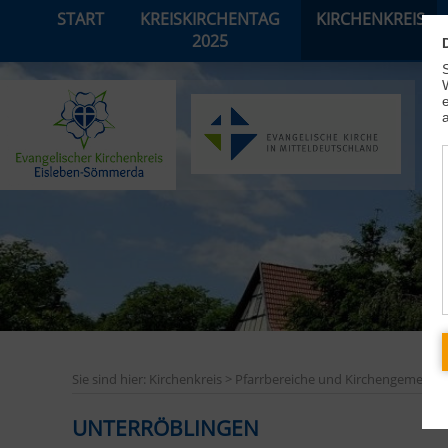
START
KREISKIRCHENTAG
KIRCHENKREIS
2025
Sie sind hier: Kirchenkreis > Pfarrbereiche und Kirchengemeind
UNTERRÖBLINGEN