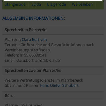
Stangerode
|
Sylda
|
Ulzigerode
|
Welbsleben
|
ALLGEMEINE INFORMATIONEN:
Sprechzeiten Pfarrer/in:
Pfarrerin
Clara Bertram
Termine für Besuche und Gespräche können nach
Vereinbarung stattfinden.
Telefon: 0155 66390941
Email: clara.bertram@kk-e-s.de
Sprechzeiten zweiter Pfarrer/in:
Weitere Vertretungsdienste im Pfarrbereich
übernimmt Pfarrer
Hans-Dieter Schubert
.
Büro:
Pfarramt Welbsleben