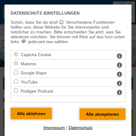
EVANGELISCHER KIRCHENKREIS
DATENSCHUTZ-EINSTELLUNGEN
EISLEBEN-SÖMMERDA
Schön, dass Sie da sind!
. Verschiedene Funktionen
helfen uns, diese Website für Sie interessanter und
Sie sind hier: Kirchenkreis > Pfarrbereiche und Kirchengemeinden
nützlicher zu machen.
Bitte entscheiden Sie jetzt, was Sie
aktivieren möchten. Sie können mit Klick auf das Icon unten
links
jederzeit neu wählen.
Captcha Cookie
Matomo
Google Maps
YouTube
Bitte wählen Sie...
Podigee Podcast
PFARRBEREICH WELBSLEBEN
« zurück
|
Karte
| Pfarrbereich Welbsleben gehört zur
REGION MANSFELDER LAND
Impressum
|
Datenschutz
Alterode
|
Arnstedt
|
Harkerode
|
Quenstedt
|