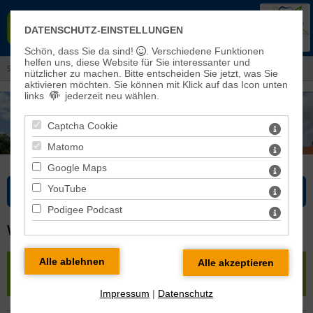
EVANGELISCHER KIRCHENKREIS
DATENSCHUTZ-EINSTELLUNGEN
EISLEBEN-SÖMMERDA
Schön, dass Sie da sind!
. Verschiedene Funktionen
helfen uns, diese Website für Sie interessanter und
Sie sind hier: Kirchenkreis > Pfarrbereiche und Kirchengemeinden
nützlicher zu machen.
Bitte entscheiden Sie jetzt, was Sie
aktivieren möchten. Sie können mit Klick auf das Icon unten
links
jederzeit neu wählen.
Captcha Cookie
Matomo
Google Maps
YouTube
Bitte wählen Sie...
Podigee Podcast
WELBSLEBEN
« zurück
|
Karte
|
Pfarrbereich Welbsleben
»
Welbsleben
Impressum
|
Datenschutz