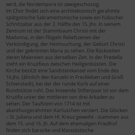
wird, die Nordempore ist zweigeschossig.
Im Chor findet sich eine architektonisch gerahmte
spätgotische Sakramentsnische sowie ein hübscher
Schnitzaltar aus der 2. Hälfte des 15. Jhs. In seinem
Zentrum ist der Stammbaum Christi mit der
Madonna, in den Flügeln Reliefszenen der
Verkündigung, der Heimsuchung, der Geburt Christi
und der gekrönten Maria zu sehen. Die Rückseiten
zieren Malereien aus derselben Zeit. In der Predella
steht ein Kruzifixus zwischen Heiligenbüsten. Die
Kirche besitzt eine Sandsteinkanzel vom Ende des
16.Jhs. (ähnlich den Kanzeln in Freckleben und Groß
Schierstedt), bei der der runde Korb auf einer
Rundstütze ruht. Das knieende Stifterpaar ist vor dem
Kruzifix unter der mittleren von drei Arkaden zu
sehen. Der Taufstein von 1714 ist mit
akanthusgerahmten Kartuschen verziert. Die Glocken
– St. Juliana und dem Hl. Kreuz geweiht - stammen aus
dem 15. und 16. Jh. Auf dem ehemaligen Friedhof
finden sich barocke und klassizistische