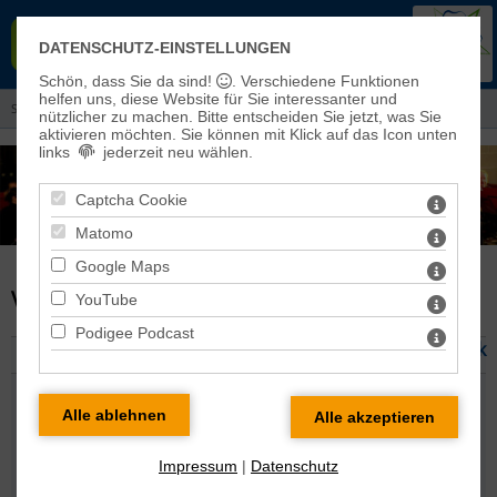
EVANGELISCHER KIRCHENKREIS
DATENSCHUTZ-EINSTELLUNGEN
EISLEBEN-SÖMMERDA
Schön, dass Sie da sind!
. Verschiedene Funktionen
helfen uns, diese Website für Sie interessanter und
Sie sind hier:
Aktuelles
> Konzerte
nützlicher zu machen.
Bitte entscheiden Sie jetzt, was Sie
aktivieren möchten. Sie können mit Klick auf das Icon unten
links
jederzeit neu wählen.
Captcha Cookie
Matomo
Google Maps
VERANSTALTUNG DETAILS
YouTube
Podigee Podcast
zurück
Adventskonzert mit der Kantorei Artern-Wiehe
Donnerstag 03.12.2026 19:00 Uhr
Veranstaltungsort: St. Georg Kirche Langenroda
Veranstaltende Gemeinde:
Langenroda
,
Impressum
|
Datenschutz
Rubrik: Konzerte