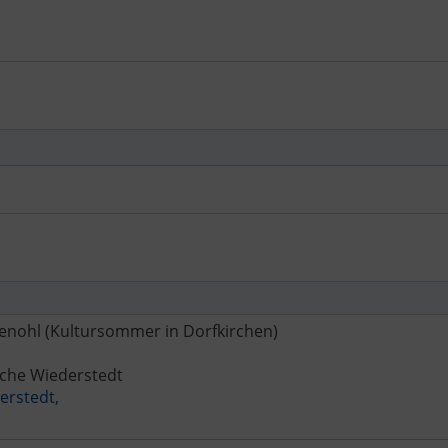
kenohl (Kultursommer in Dorfkirchen)
rche Wiederstedt
erstedt
,