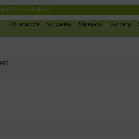
zur
REGION SÜDHARZ
n
|
Rottleberode
|
Schwenda
|
Stempeda
|
Stolberg
|
 MB)