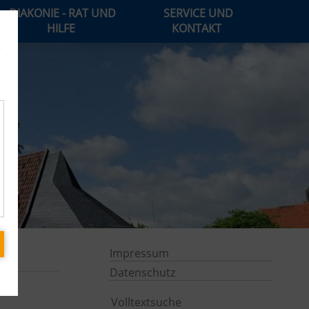
DIAKONIE - RAT UND
SERVICE UND
HILFE
KONTAKT
e
Impressum
Datenschutz
Volltextsuche