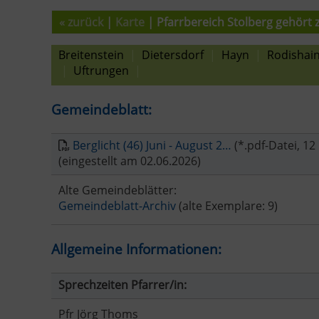
« zurück
|
Karte
| Pfarrbereich Stolberg gehört 
Breitenstein
|
Dietersdorf
|
Hayn
|
Rodishai
|
Uftrungen
|
Gemeindeblatt:
Berglicht (46) Juni - August 2…
(*.pdf-Datei, 12
(eingestellt am 02.06.2026)
Alte Gemeindeblätter:
Gemeindeblatt-Archiv
(alte Exemplare: 9)
Allgemeine Informationen:
Sprechzeiten Pfarrer/in:
Pfr Jörg Thoms