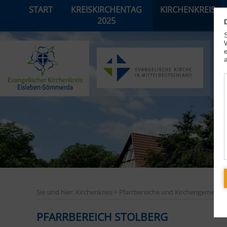
START
KREISKIRCHENTAG
KIRCHENKREIS
2025
Sie sind hier: Kirchenkreis > Pfarrbereiche und Kirchengemeind
PFARRBEREICH STOLBERG