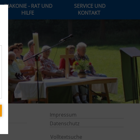
DIAKONIE - RAT UND
SERVICE UND
HILFE
KONTAKT
e
Impressum
Datenschutz
Volltextsuche