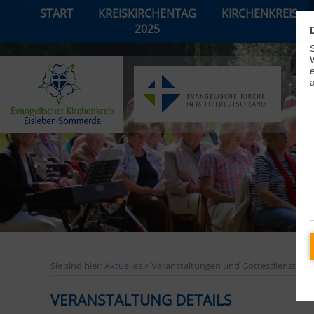
START
KREISKIRCHENTAG
KIRCHENKREIS
2025
Sie sind hier:
Aktuelles
> Veranstaltungen und Gottesdienste
VERANSTALTUNG DETAILS