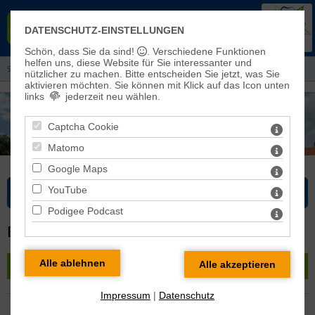
EVANGELISCHER KIRCHENKREIS
DATENSCHUTZ-EINSTELLUNGEN
EISLEBEN-SÖMMERDA
Schön, dass Sie da sind!
. Verschiedene Funktionen
helfen uns, diese Website für Sie interessanter und
Sie sind hier: Kirchenkreis > Pfarrbereiche und Kirchengemeinden
nützlicher zu machen.
Bitte entscheiden Sie jetzt, was Sie
aktivieren möchten. Sie können mit Klick auf das Icon unten
links
jederzeit neu wählen.
Captcha Cookie
Matomo
Google Maps
YouTube
Bitte wählen Sie...
Podigee Podcast
BURGSDORF
« zurück
|
Karte
|
Pfarrbereich Gerbstedt
» Burgsdorf
Impressum
|
Datenschutz
Kirche Außenansicht: